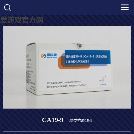
爱游戏官方网
CA19-9
糖类抗原19-9