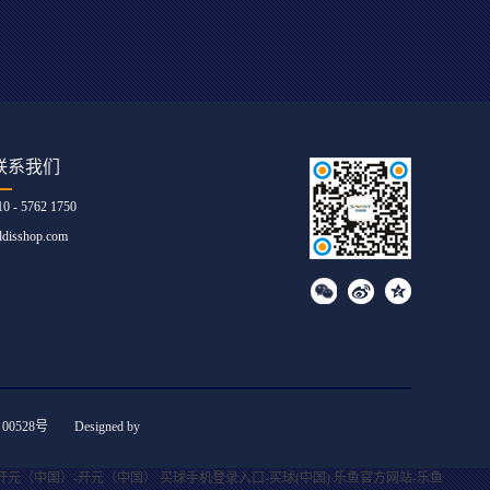
联系我们
10 - 5762 1750
ddisshop.com
0528号 Designed by
开元（中国）-开元（中国）
买球手机登录入口-买球(中国)
乐鱼官方网站-乐鱼