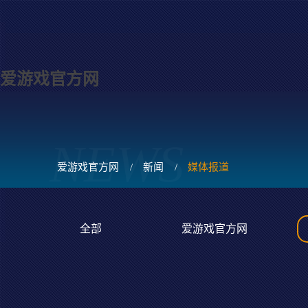
爱游戏官方网
NEWS
爱游戏官方网
/
新闻
/
媒体报道
全部
爱游戏官方网