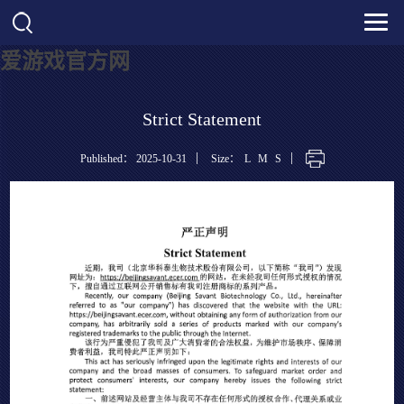
爱游戏官方网
Strict Statement
|
|
Published： 2025-10-31
Size：
L
M
S